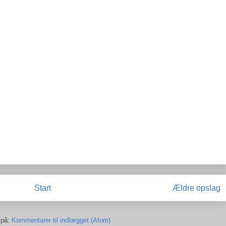
Start
Ældre opslag
 på:
Kommentarer til indlægget (Atom)