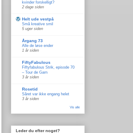
kvinder forskelligt?
2 dage siden
Helt ude vestpå
Små kreative smil
5 uger siden
Årgang 73
Alle de løse ender
1 år siden
FiftyFabulous
Fiftyfabulous Strik, episode 70
– Tour de Garn
3 år siden
Rosetid
Såret var ikke engang helet
3 år siden
Vis alle
Leder du efter noget?