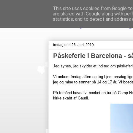
This site uses cookies from Google to 
are shared with Google along with per
Livet på Veste
statistics, and to detect and address 
fredag den 26. april 2019
Påskeferie i Barcelona - s
Jeg synes, jeg skylder et indlæg om påskefer
Vi ankom fredag aften og tog hjem onsdag lige
jeg og mine to sønner på 14 og 17 år. Vi boede 
På forhånd havde vi booket en tur på Camp Nou
kirke skabt af Gaudi.