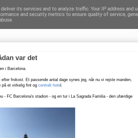
deliver its services and to analyze traffic. Your IP address and 
formance and security metrics to ensure quality of service, gen
gnen
abuse.
ådan var det
ien i Barcelona.
 efter frokost. Et passende antal dage synes jeg, når nu vi rejste manden,
på et virkelig fint og
centralt hote
l.
 - FC Barcelona's stadion - og en tur i La Sagrada Familia - den ufærdige