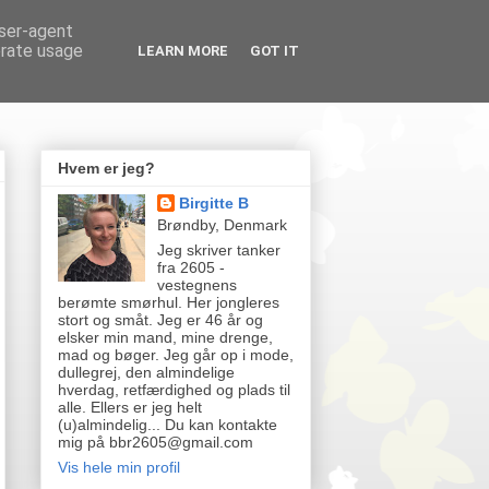
user-agent
erate usage
LEARN MORE
GOT IT
Hvem er jeg?
Birgitte B
Brøndby, Denmark
Jeg skriver tanker
fra 2605 -
vestegnens
berømte smørhul. Her jongleres
stort og småt. Jeg er 46 år og
elsker min mand, mine drenge,
mad og bøger. Jeg går op i mode,
dullegrej, den almindelige
hverdag, retfærdighed og plads til
alle. Ellers er jeg helt
(u)almindelig... Du kan kontakte
mig på bbr2605@gmail.com
Vis hele min profil