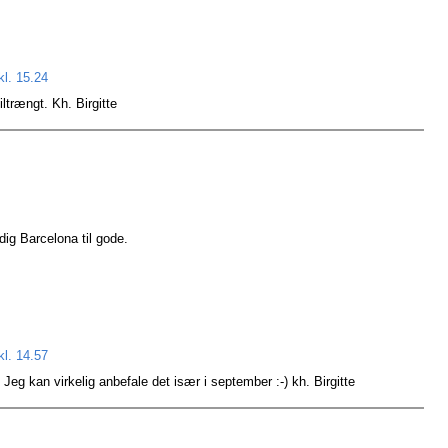
kl. 15.24
iltrængt. Kh. Birgitte
adig Barcelona til gode.
kl. 14.57
eg kan virkelig anbefale det især i september :-) kh. Birgitte