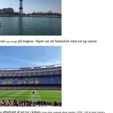
k set
på tingene. Vejret var ret fantastisk med sol og varme.
(og smagt)
efterfulgt af en tur i kirken
(som efter sigende bliver færdig i 2026 - 100 år efter Gaudi's