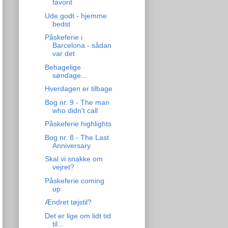
favorit
Ude godt - hjemme
bedst
Påskeferie i
Barcelona - sådan
var det
Behagelige
søndage...
Hverdagen er tilbage
Bog nr. 9 - The man
who didn't call
Påskeferie highlights
Bog nr. 8 - The Last
Anniversary
Skal vi snakke om
vejret?
Påskeferie coming
up
Ændret tøjstil?
Det er lige om lidt tid
til...