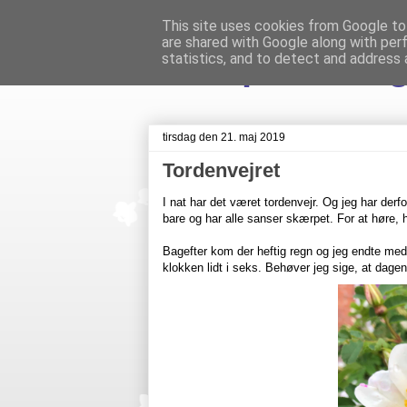
This site uses cookies from Google to 
are shared with Google along with per
Livet på Veste
statistics, and to detect and address 
tirsdag den 21. maj 2019
Tordenvejret
I nat har det været tordenvejr. Og jeg har derfo
bare og har alle sanser skærpet. For at høre, 
Bagefter kom der heftig regn og jeg endte me
klokken lidt i seks. Behøver jeg sige, at dage