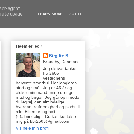
user-agent
erate usage
LEARN MORE
GOT IT
Hvem er jeg?
Birgitte B
Brøndby, Denmark
Jeg skriver tanker
fra 2605 -
vestegnens
berømte smørhul. Her jongleres
stort og småt. Jeg er 46 år og
elsker min mand, mine drenge,
mad og bøger. Jeg går op i mode,
dullegrej, den almindelige
hverdag, retfærdighed og plads til
alle. Ellers er jeg helt
(u)almindelig... Du kan kontakte
mig på bbr2605@gmail.com
Vis hele min profil