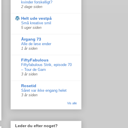
kvinder forskelligt?
2 dage siden
Helt ude vestpå
Små kreative smil
5 uger siden
Årgang 73
Alle de løse ender
1 år siden
FiftyFabulous
Fiftyfabulous Strik, episode 70
– Tour de Garn
3 år siden
Rosetid
Såret var ikke engang helet
3 år siden
Vis alle
Leder du efter noget?