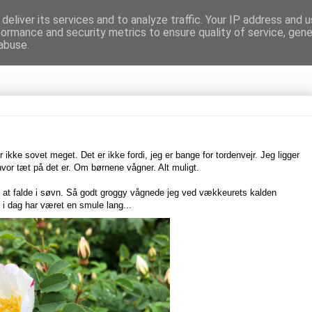
deliver its services and to analyze traffic. Your IP address and 
formance and security metrics to ensure quality of service, gen
gnen
abuse.
r ikke sovet meget. Det er ikke fordi, jeg er bange for tordenvejr. Jeg ligger
hvor tæt på det er. Om børnene vågner. Alt muligt.
d at falde i søvn. Så godt groggy vågnede jeg ved vækkeurets kalden
n i dag har været en smule lang...