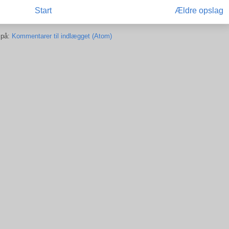
Start
Ældre opslag
 på:
Kommentarer til indlægget (Atom)