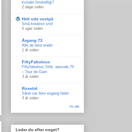
kvinder forskelligt?
2 dage siden
Helt ude vestpå
Små kreative smil
5 uger siden
Årgang 73
Alle de løse ender
1 år siden
FiftyFabulous
Fiftyfabulous Strik, episode 70
– Tour de Garn
3 år siden
Rosetid
Såret var ikke engang helet
3 år siden
Vis alle
Leder du efter noget?