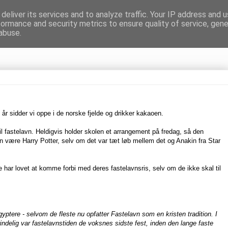
deliver its services and to analyze traffic. Your IP address and 
formance and security metrics to ensure quality of service, gen
gnen
abuse.
 i år sidder vi oppe i de norske fjelde og drikker kakaoen.
til fastelavn. Heldigvis holder skolen et arrangement på fredag, så den
han være Harry Potter, selv om det var tæt løb mellem det og Anakin fra Star
te har lovet at komme forbi med deres fastelavnsris, selv om de ikke skal til
tere - selvom de fleste nu opfatter Fastelavn som en kristen tradition. I
ndelig var fastelavnstiden de voksnes sidste fest, inden den lange faste