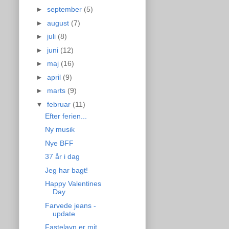
►
september
(5)
►
august
(7)
►
juli
(8)
►
juni
(12)
►
maj
(16)
►
april
(9)
►
marts
(9)
▼
februar
(11)
Efter ferien...
Ny musik
Nye BFF
37 år i dag
Jeg har bagt!
Happy Valentines
Day
Farvede jeans -
update
Fastelavn er mit