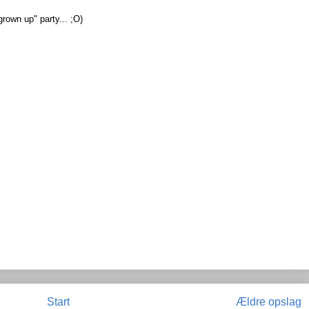
grown up" party... ;O)
Start
Ældre opslag