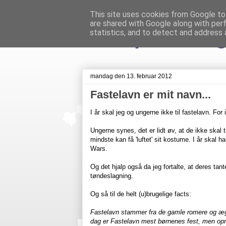
This site uses cookies from Google to 
are shared with Google along with per
Livet på Veste
statistics, and to detect and address 
mandag den 13. februar 2012
Fastelavn er mit navn...
I år skal jeg og ungerne ikke til fastelavn. For
Ungerne synes, det er lidt øv, at de ikke skal 
mindste kan få 'luftet' sit kostume. I år skal 
Wars.
Og det hjalp også da jeg fortalte, at deres tan
tøndeslagning.
Og så til de helt (u)brugelige facts:
Fastelavn stammer fra de gamle romere og ægyp
dag er Fastelavn mest børnenes fest, men opri