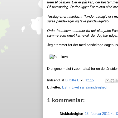
frem til påsken. Der er påsken, der bestemme
Påskesøndag. Derfor ligger Fastelavn altid me
Tirsdag efter fastelavn, "Hvide tirsdag", er
spise pandekager og lave pandekageløb.
Ordet fastelavn stammer fra det plattyske Fast
samme som ordet karneval, der dog har udgangs
Jeg stemmer for det med pandekage-dagen ind
Drengene malet i zoo - altså for en del år siden
Indsendt af
Birgitte B
kl.
12.15
Etiketter:
Børn
,
Livet i al almindelighed
1 kommentar:
Nickfrabelgien
13. februar 2012 kl. 1