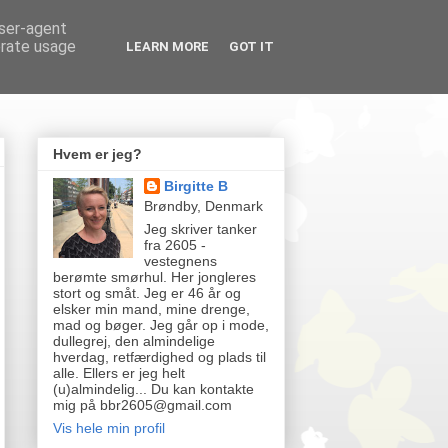
user-agent
erate usage
LEARN MORE
GOT IT
Hvem er jeg?
Birgitte B
Brøndby, Denmark
Jeg skriver tanker
fra 2605 -
vestegnens
berømte smørhul. Her jongleres
stort og småt. Jeg er 46 år og
elsker min mand, mine drenge,
mad og bøger. Jeg går op i mode,
dullegrej, den almindelige
hverdag, retfærdighed og plads til
alle. Ellers er jeg helt
(u)almindelig... Du kan kontakte
mig på bbr2605@gmail.com
Vis hele min profil