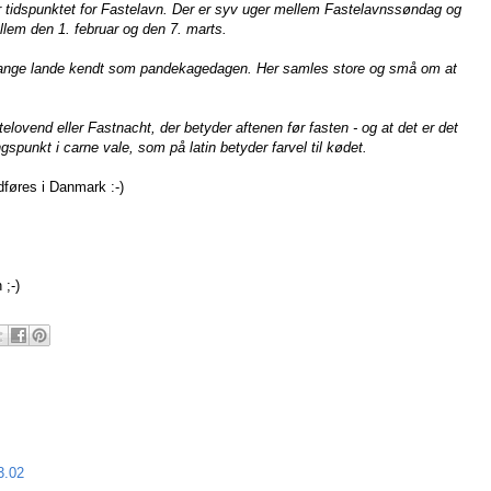
r tidspunktet for Fastelavn. Der er syv uger mellem Fastelavnssøndag og
llem den 1. februar og den 7. marts.
 i mange lande kendt som pandekagedagen. Her samles store og små om at
elovend eller Fastnacht, der betyder aftenen før fasten - og at det er det
punkt i carne vale, som på latin betyder farvel til kødet.
føres i Danmark :-)
 ;-)
3.02