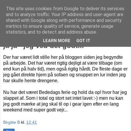
This site uses cookies from Google to deliver its services
Livet på Vestegnen
and to analyze traffic. Your IP address and user-agent are
shared with Google along with performance and security
metrics to ensure quality of service, generate usage
statistics, and to detect and address abuse.
mandag den 3. maj 2010
LEARN MORE
GOT IT
ja ja - jeg ved det godt...
Der har været lidt stille her på bloggen siden jeg begyndte
på arbejde. Det har været rigtig dejligt at være tilbage (om
end kun på halv tid), men også rigtig hårdt. De fleste dage er
jeg gået direkte hjem på sofaen og snuppet en lur inden jeg
har skulle hente drengene.
Nu har det været Bededags ferie og hold da op! hvor har jeg
slappet af. Som i total og stort set intet lavet :-) men nu kan
jeg godt mærke at jeg skal til op i gear igen efter en lang
weekend med super godt vejr...
Birgitte B
kl.
12.41