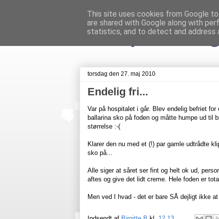
This site uses cookies from Google to 
are shared with Google along with per
Livet på Veste
statistics, and to detect and address 
torsdag den 27. maj 2010
Endelig fri...
Var på hospitalet i går. Blev endelig befriet f
ballarina sko på foden og måtte humpe ud til 
størrelse :-(
Klarer den nu med et (!) par gamle udtrådte kli
sko på...
Alle siger at såret ser fint og helt ok ud, pers
aftes og give det lidt creme. Hele foden er total
Men ved I hvad - det er bare SÅ dejligt ikke a
Indsendt af
Birgitte B
kl.
12.13