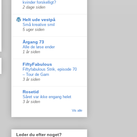
kvinder forskelligt?
2 dage siden
Helt ude vestpå
Små kreative smil
5 uger siden
Årgang 73
Alle de løse ender
1 år siden
FiftyFabulous
Fiftyfabulous Strik, episode 70
– Tour de Garn
3 år siden
Rosetid
Såret var ikke engang helet
3 år siden
Vis alle
Leder du efter noget?