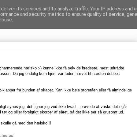
deliver its services and to analyze traffic. Your IP address and 
formance and security metrics to ensure quality of service, gen
gnen
abuse.
or charmerende hælsko :-) kunne ikke få selv de bredeste, mest udtrådte
bussen. Da jeg endelig kom hjem var foden hævet til næsten dobbelt
p-klapper fra bunden af skabet. Kan ikke bøje storetåen eller få almindelige
onligt synes jeg, det ligner jeg ved ikke hvad... prøvede at vaske det i går
 tør og piller forsigtigt skorper af såret, så det ikke ser så grusomt ud.
t skulle gå med den hælsko!!!