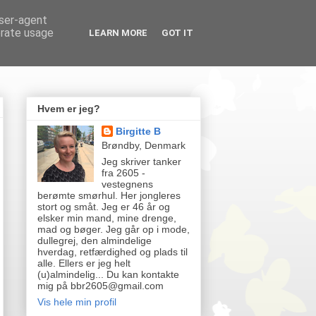
user-agent
erate usage
LEARN MORE
GOT IT
Hvem er jeg?
Birgitte B
Brøndby, Denmark
Jeg skriver tanker
fra 2605 -
vestegnens
berømte smørhul. Her jongleres
stort og småt. Jeg er 46 år og
elsker min mand, mine drenge,
mad og bøger. Jeg går op i mode,
dullegrej, den almindelige
hverdag, retfærdighed og plads til
alle. Ellers er jeg helt
(u)almindelig... Du kan kontakte
mig på bbr2605@gmail.com
Vis hele min profil