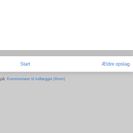
Start
Ældre opslag
 på:
Kommentarer til indlægget (Atom)