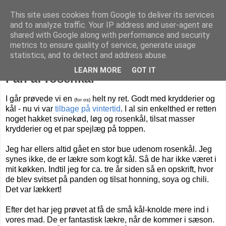
This site uses cookies from Google to deliver its services
Livet på Vestegnen
and to analyze traffic. Your IP address and user-agent are
shared with Google along with performance and security
metrics to ensure quality of service, generate usage
statistics, and to detect and address abuse.
mandag den 26. oktober 2020
LEARN MORE
GOT IT
Fan af rosenkål
I går prøvede vi en
helt ny ret. Godt med krydderier og
(for os)
kål - nu vi var
tilbage på vintertid
.
I al sin enkelthed er retten
noget hakket svinekød, løg og rosenkål, tilsat masser
krydderier og et par spejlæg på toppen.
Jeg har ellers altid gået en stor bue udenom rosenkål. Jeg
synes ikke, de er lækre som kogt kål. Så de har ikke været i
mit køkken. Indtil jeg for ca. tre år siden så en opskrift, hvor
de blev svitset på panden og tilsat honning, soya og chili.
Det var lækkert!
Efter det har jeg prøvet at få de små kål-knolde mere ind i
vores mad. De er fantastisk lækre, når de kommer i sæson.