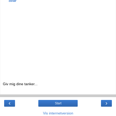
Svar
Giv mig dine tanker...
‹
›
Start
Vis internetversion