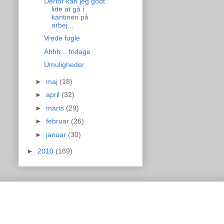
Derfor kan jeg godt
lide at gå i
kantinen på
arbej...
Vrede fugle
Ahhh... fridage
Umuligheder
►
maj
(18)
►
april
(32)
►
marts
(29)
►
februar
(26)
►
januar
(30)
►
2010
(189)