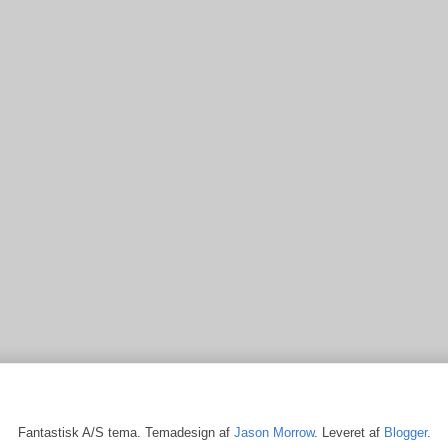
Fantastisk A/S tema. Temadesign af
Jason Morrow
. Leveret af
Blogger
.