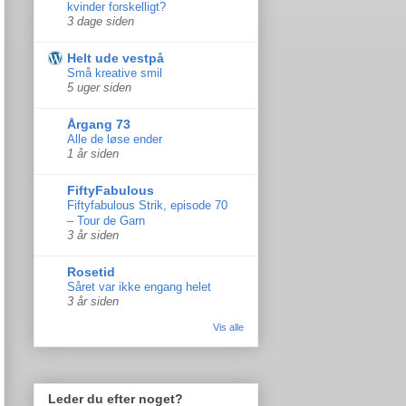
kvinder forskelligt?
3 dage siden
Helt ude vestpå
Små kreative smil
5 uger siden
Årgang 73
Alle de løse ender
1 år siden
FiftyFabulous
Fiftyfabulous Strik, episode 70
– Tour de Garn
3 år siden
Rosetid
Såret var ikke engang helet
3 år siden
Vis alle
Leder du efter noget?