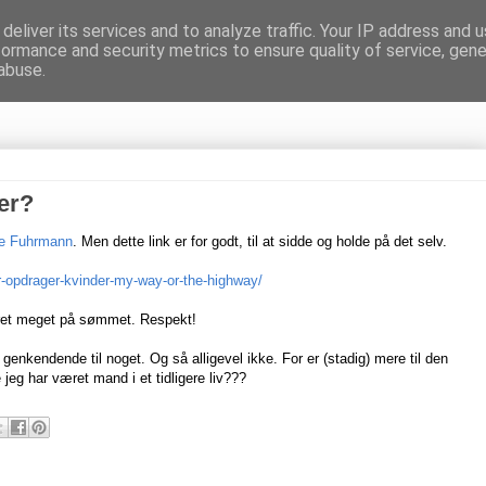
deliver its services and to analyze traffic. Your IP address and 
formance and security metrics to ensure quality of service, gen
gnen
abuse.
er?
e Fuhrmann
. Men dette link er for godt, til at sidde og holde på det selv.
r-opdrager-kvinder-my-way-or-the-highway/
 ret meget på sømmet. Respekt!
genkendende til noget. Og så alligevel ikke. For er (stadig) mere til den
 jeg har været mand i et tidligere liv???