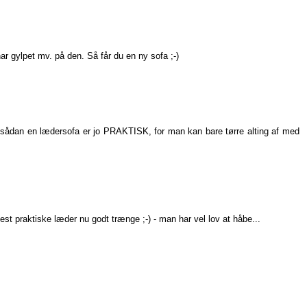
har gylpet mv. på den. Så får du en ny sofa ;-)
: "sådan en lædersofa er jo PRAKTISK, for man kan bare tørre alting af med
st praktiske læder nu godt trænge ;-) - man har vel lov at håbe...