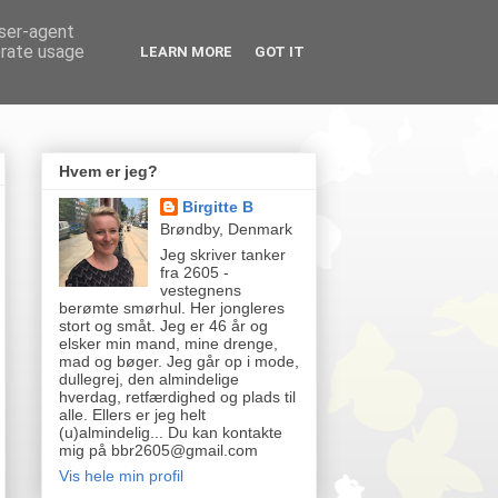
user-agent
erate usage
LEARN MORE
GOT IT
Hvem er jeg?
Birgitte B
Brøndby, Denmark
Jeg skriver tanker
fra 2605 -
vestegnens
berømte smørhul. Her jongleres
stort og småt. Jeg er 46 år og
elsker min mand, mine drenge,
mad og bøger. Jeg går op i mode,
dullegrej, den almindelige
hverdag, retfærdighed og plads til
alle. Ellers er jeg helt
(u)almindelig... Du kan kontakte
mig på bbr2605@gmail.com
Vis hele min profil