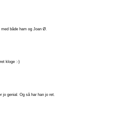
vild med både ham og Joan Ø.
et kloge :-)
r jo genial. Og så har han jo ret.