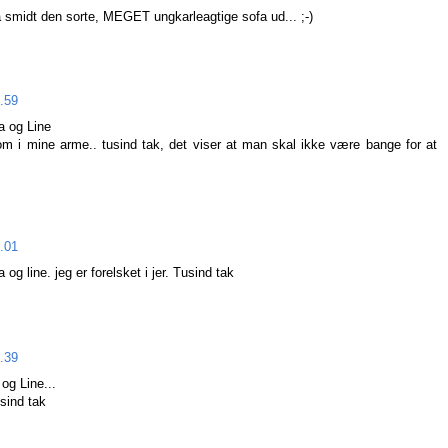
 få smidt den sorte, MEGET ungkarleagtige sofa ud... ;-)
1.59
a og Line
kom i mine arme.. tusind tak, det viser at man skal ikke være bange for at
2.01
g line. jeg er forelsket i jer. Tusind tak
9.39
og Line...
usind tak