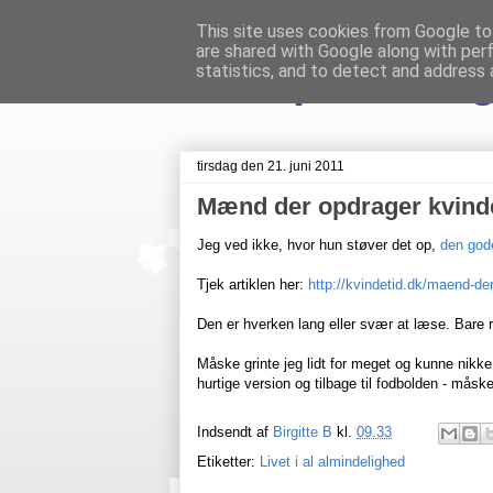
This site uses cookies from Google to 
are shared with Google along with per
Livet på Veste
statistics, and to detect and address 
tirsdag den 21. juni 2011
Mænd der opdrager kvind
Jeg ved ikke, hvor hun støver det op,
den god
Tjek artiklen her:
http://kvindetid.dk/maend-de
Den er hverken lang eller svær at læse. Bare
Måske grinte jeg lidt for meget og kunne nikke 
hurtige version og tilbage til fodbolden - måske
Indsendt af
Birgitte B
kl.
09.33
Etiketter:
Livet i al almindelighed