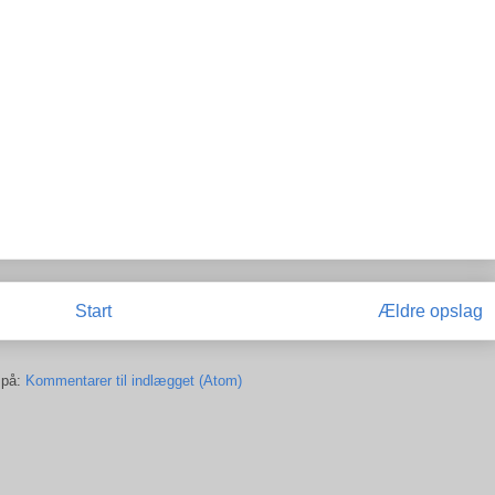
Start
Ældre opslag
 på:
Kommentarer til indlægget (Atom)