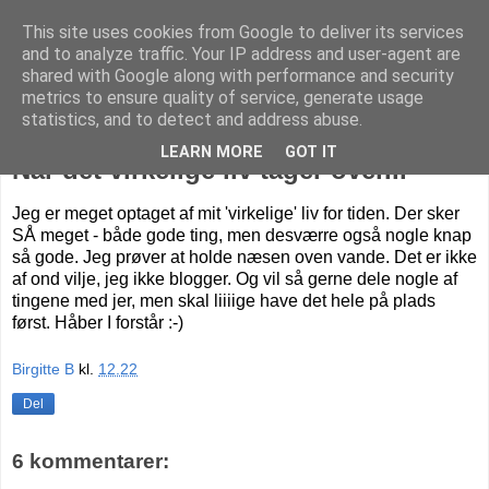
This site uses cookies from Google to deliver its services
Livet på Vestegnen
and to analyze traffic. Your IP address and user-agent are
shared with Google along with performance and security
metrics to ensure quality of service, generate usage
statistics, and to detect and address abuse.
mandag den 10. september 2012
LEARN MORE
GOT IT
Når det virkelige liv tager over...
Jeg er meget optaget af mit 'virkelige' liv for tiden. Der sker
SÅ meget - både gode ting, men desværre også nogle knap
så gode. Jeg prøver at holde næsen oven vande. Det er ikke
af ond vilje, jeg ikke blogger. Og vil så gerne dele nogle af
tingene med jer, men skal liiiige have det hele på plads
først. Håber I forstår :-)
Birgitte B
kl.
12.22
Del
6 kommentarer: