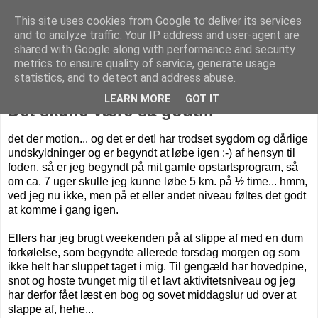
This site uses cookies from Google to deliver its services
Livet på Vestegnen
and to analyze traffic. Your IP address and user-agent are
shared with Google along with performance and security
metrics to ensure quality of service, generate usage
statistics, and to detect and address abuse.
søndag den 5. september 2010
LEARN MORE
GOT IT
Det skulle være så godt...
det der motion... og det er det! har trodset sygdom og dårlige
undskyldninger og er begyndt at løbe igen :-) af hensyn til
foden, så er jeg begyndt på mit gamle opstartsprogram, så
om ca. 7 uger skulle jeg kunne løbe 5 km. på ½ time... hmm,
ved jeg nu ikke, men på et eller andet niveau føltes det godt
at komme i gang igen.
Ellers har jeg brugt weekenden på at slippe af med en dum
forkølelse, som begyndte allerede torsdag morgen og som
ikke helt har sluppet taget i mig. Til gengæld har hovedpine,
snot og hoste tvunget mig til et lavt aktivitetsniveau og jeg
har derfor fået læst en bog og sovet middagslur ud over at
slappe af, hehe...