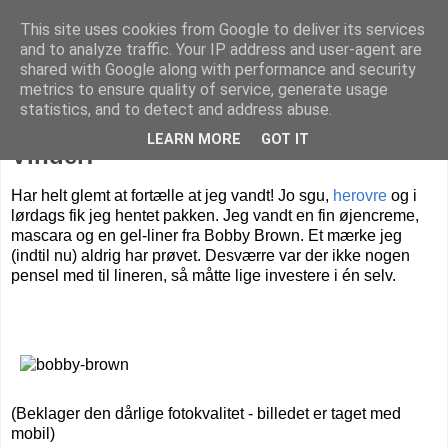
This site uses cookies from Google to deliver its services
Livet på Vestegnen
and to analyze traffic. Your IP address and user-agent are
shared with Google along with performance and security
metrics to ensure quality of service, generate usage
statistics, and to detect and address abuse.
mandag den 28. november 2011
LEARN MORE
GOT IT
Vinder!
Har helt glemt at fortælle at jeg vandt! Jo sgu,
herovre
og i
lørdags fik jeg hentet pakken. Jeg vandt en fin øjencreme,
mascara og en gel-liner fra Bobby Brown. Et mærke jeg
(indtil nu) aldrig har prøvet. Desværre var der ikke nogen
pensel med til lineren, så måtte lige investere i én selv.
(Beklager den dårlige fotokvalitet - billedet er taget med
mobil)