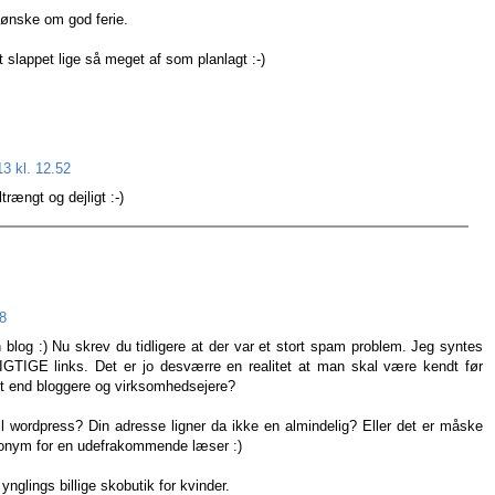
 ønske om god ferie.
t slappet lige så meget af som planlagt :-)
13 kl. 12.52
trængt og dejligt :-)
18
 blog :) Nu skrev du tidligere at der var et stort spam problem. Jeg syntes
IGTIGE links. Det er jo desværre en realitet at man skal være kendt før
et end bloggere og virksomhedsejere?
il wordpress? Din adresse ligner da ikke en almindelig? Eller det er måske
nonym for en udefrakommende læser :)
nglings billige skobutik for kvinder.