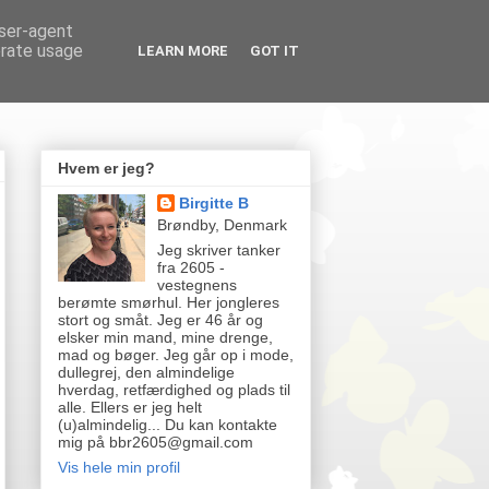
user-agent
erate usage
LEARN MORE
GOT IT
Hvem er jeg?
Birgitte B
Brøndby, Denmark
Jeg skriver tanker
fra 2605 -
vestegnens
berømte smørhul. Her jongleres
stort og småt. Jeg er 46 år og
elsker min mand, mine drenge,
mad og bøger. Jeg går op i mode,
dullegrej, den almindelige
hverdag, retfærdighed og plads til
alle. Ellers er jeg helt
(u)almindelig... Du kan kontakte
mig på bbr2605@gmail.com
Vis hele min profil