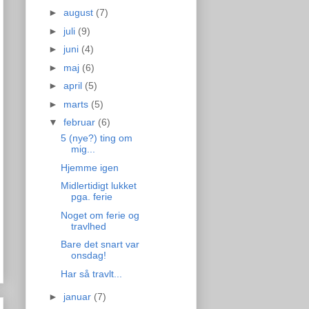
►
august
(7)
►
juli
(9)
►
juni
(4)
►
maj
(6)
►
april
(5)
►
marts
(5)
▼
februar
(6)
5 (nye?) ting om
mig...
Hjemme igen
Midlertidigt lukket
pga. ferie
Noget om ferie og
travlhed
Bare det snart var
onsdag!
Har så travlt...
►
januar
(7)