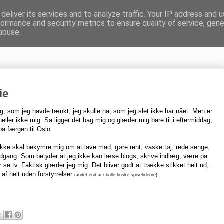
deliver its services and to analyze traffic. Your IP address and 
formance and security metrics to ensure quality of service, gen
gnen
abuse.
ie
ing, som jeg havde tænkt, jeg skulle nå, som jeg slet ikke har nået. Men er
heller ikke mig.
Så ligger det bag mig og glæder mig bare til i eftermiddag,
å færgen til Oslo.
 ikke skal bekymre mig om at lave mad, gøre rent, vaske tøj, rede senge,
dgang. Som betyder at jeg ikke kan læse blogs, skrive indlæg, være på
 se tv. Faktisk glæder jeg mig. Det bliver godt at trække stikket helt ud,
f helt uden forstyrrelser
(andet end at skulle huske spisetiderne).