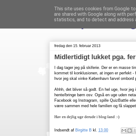
This site uses cookies from Google to 
are shared with Google along with per
Livet på Veste
statistics, and to detect and address 
fredag den 15. februar 2013
Midlertidigt lukket pga. fer
I dag tager jeg på skiferie. Der er en masse t
kommet til konklusionen, at ingen er perfekt - 
hvor jeg skal vinke København farvel ombord p
Ahhh, det bliver så godt. En hel uge, hvor jeg
hente/bringe børn osv. Også en uge uden neta
Facebook og Instragram, spille QuizBattle eller
være sammen med hele familien og få slappet a
Hav en dejlig uge derude i blog-land :-)
Indsendt af
Birgitte B
kl.
13.00