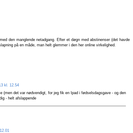
 med den manglende netadgang. Efter et døgn med abstinenser (det havde
afslapning på en måde, man helt glemmer i den her online virkelighed.
13 kl. 12.54
ie (men det var nødvendigt, for jeg fik en Ipad i fødselsdagsgave - og den
dig - helt afslappende
 12.01