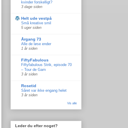
kvinder forskelligt?
3 dage siden
Helt ude vestpå
Små kreative smil
5 uger siden
Årgang 73
Alle de løse ender
1 år siden
FiftyFabulous
Fiftyfabulous Strik, episode 70
– Tour de Garn
3 år siden
Rosetid
Såret var ikke engang helet
3 år siden
Vis alle
Leder du efter noget?