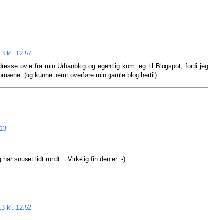
13 kl. 12.57
esse ovre fra min Urbanblog og egentlig kom jeg til Blogspot, fordi jeg
domæne. (og kunne nemt overføre min gamle blog hertil).
.13
har snuset lidt rundt... Virkelig fin den er :-)
13 kl. 12.52