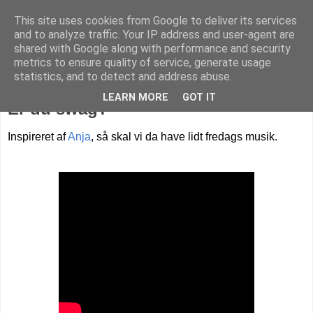
This site uses cookies from Google to deliver its services
Livet på Vestegnen
and to analyze traffic. Your IP address and user-agent are
shared with Google along with performance and security
metrics to ensure quality of service, generate usage
statistics, and to detect and address abuse.
fredag den 16. november 2012
LEARN MORE
GOT IT
Er du swag?
Inspireret af
Anja
, så skal vi da have lidt fredags musik.