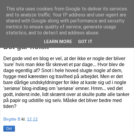
This site uses cookies from Google to deliver its services
Livet på Vestegnen
and to analyze traffic. Your IP address and user-agent are
shared with Google along with performance and security
metrics to ensure quality of service, generate usage
statistics, and to detect and address abuse.
onsdag den 24. marts 2010
LEARN MORE
GOT IT
Det går nok...
Det gode ved en blog er vel, at der ikke er nogle der bliver
'sure' hvis man ikke får skrevet et par dage... Hvor blev de
dage egentlig af? Snot i hele hoved slugte nogle af dem,
hygge med kæresten og travlhed på arbejdet. Men er det
bare dårlige undskyldninger for ikke at kaste sig ud i nogle
'seriøse' blog-indlæg om 'seriøse' emner. Hmm... ved det
godt, inderst inde, lidt skræmt over at skulle putte alle tanker
på papir og udstille sig selv. Måske det bliver bedre med
tiden?
Birgitte B
kl.
12.12
Del